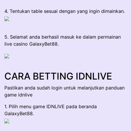
4. Tentukan table sesuai dengan yang ingin dimainkan.
5. Selamat anda berhasil masuk ke dalam permainan
live casino GalaxyBet88.
CARA BETTING IDNLIVE
Pastikan anda sudah login untuk melanjutkan panduan
game idnlive
1. Pilih menu game IDNLIVE pada beranda
GalaxyBet88.