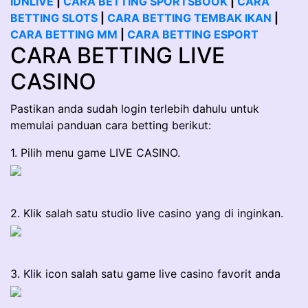
IDNLIVE
|
CARA BETTING SPORTSBOOK
|
CARA
BETTING SLOTS
|
CARA BETTING TEMBAK IKAN
|
CARA BETTING MM
|
CARA BETTING ESPORT
CARA BETTING LIVE
CASINO
Pastikan anda sudah login terlebih dahulu untuk
memulai panduan cara betting berikut:
1. Pilih menu game LIVE CASINO.
2. Klik salah satu studio live casino yang di inginkan.
3. Klik icon salah satu game live casino favorit anda