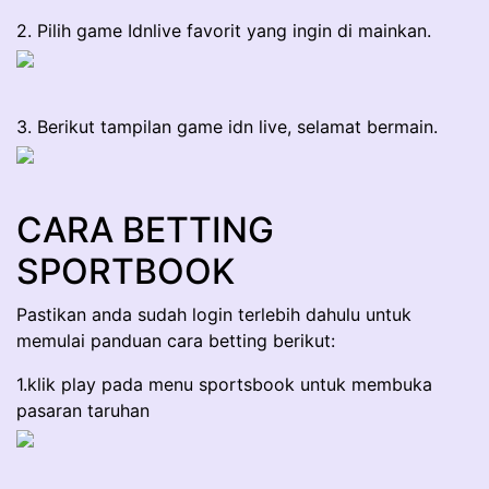
2. Pilih game Idnlive favorit yang ingin di mainkan.
3. Berikut tampilan game idn live, selamat bermain.
CARA BETTING
SPORTBOOK
Pastikan anda sudah login terlebih dahulu untuk
memulai panduan cara betting berikut:
1.klik play pada menu sportsbook untuk membuka
pasaran taruhan