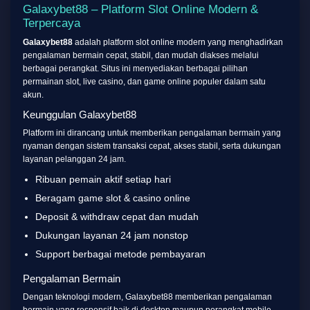
Galaxybet88 – Platform Slot Online Modern &
Terpercaya
Galaxybet88
adalah platform slot online modern yang menghadirkan
pengalaman bermain cepat, stabil, dan mudah diakses melalui
berbagai perangkat. Situs ini menyediakan berbagai pilihan
permainan slot, live casino, dan game online populer dalam satu
akun.
Keunggulan Galaxybet88
Platform ini dirancang untuk memberikan pengalaman bermain yang
nyaman dengan sistem transaksi cepat, akses stabil, serta dukungan
layanan pelanggan 24 jam.
Ribuan pemain aktif setiap hari
Beragam game slot & casino online
Deposit & withdraw cepat dan mudah
Dukungan layanan 24 jam nonstop
Support berbagai metode pembayaran
Pengalaman Bermain
Dengan teknologi modern, Galaxybet88 memberikan pengalaman